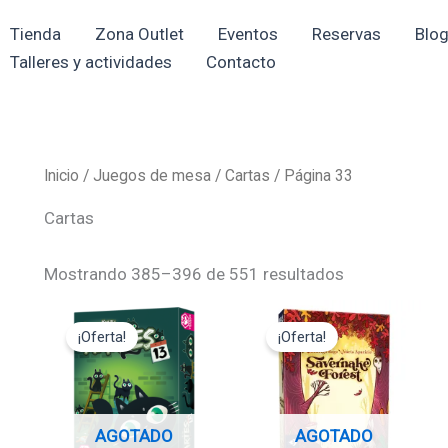
Ordenado
por
Tienda
Zona Outlet
Eventos
Reservas
Blo
los
últimos
Talleres y actividades
Contacto
Inicio
/
Juegos de mesa
/
Cartas
/ Página 33
Cartas
Mostrando 385–396 de 551 resultados
El
El
El
El
precio
precio
precio
precio
¡Oferta!
¡Oferta!
original
actual
original
actual
era:
es:
era:
es:
13,95€.
12,56€.
15,00€.
13,50€.
AGOTADO
AGOTADO