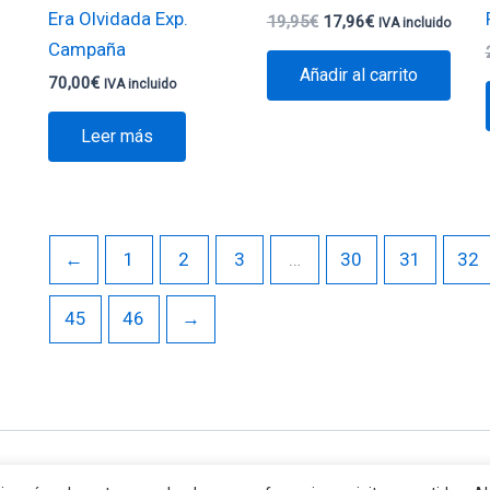
Era Olvidada Exp.
19,95
€
17,96
€
IVA incluido
Campaña
Añadir al carrito
70,00
€
IVA incluido
Leer más
←
1
2
3
…
30
31
32
45
46
→
erechos © 2026 Va de Jocs | Funciona gracias a
Tema Astra pa