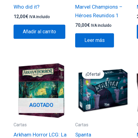
Who did it?
Marvel Champions –
Héroes Reunidos 1
12,00
€
IVA incluido
70,00
€
IVA incluido
Añadir al carrito
Leer más
El
El
precio
precio
¡Oferta!
original
actual
era:
es:
19,95€.
17,96€.
AGOTADO
Cartas
Cartas
Arkham Horror LCG: La
Spanta