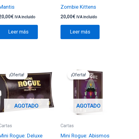
Mantis
Zombie Kittens
20,00
€
20,00
€
IVA incluido
IVA incluido
Leer más
Leer más
El
El
El
El
precio
precio
precio
precio
¡Oferta!
¡Oferta!
original
actual
original
actual
era:
es:
era:
es:
24,95€.
22,46€.
12,00€.
10,80€.
AGOTADO
AGOTADO
Cartas
Cartas
Mini Rogue: Deluxe
Mini Rogue: Abismos