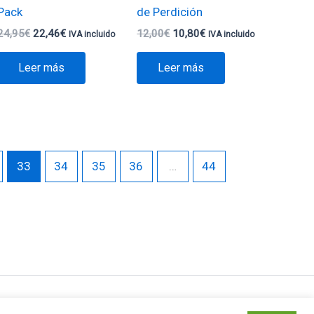
Pack
de Perdición
24,95
€
22,46
€
12,00
€
10,80
€
IVA incluido
IVA incluido
Leer más
Leer más
33
34
35
36
…
44
ra WordPress