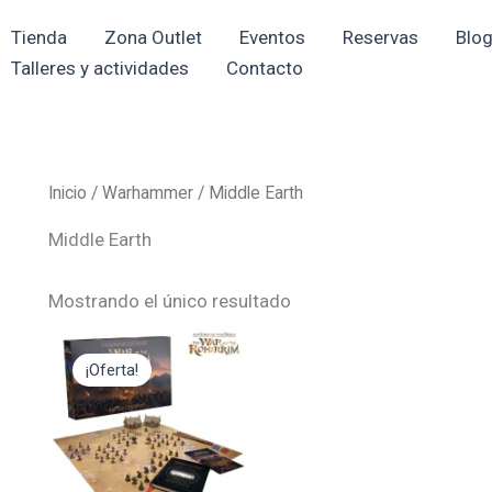
Tienda
Zona Outlet
Eventos
Reservas
Blo
Talleres y actividades
Contacto
Inicio
/
Warhammer
/ Middle Earth
Middle Earth
Mostrando el único resultado
El
El
precio
precio
¡Oferta!
original
actual
era:
es:
175,00€.
157,50€.