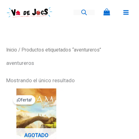
Ir
al
contenido
Inicio
/ Productos etiquetados “aventureros”
aventureros
Mostrando el único resultado
El
El
precio
precio
¡Oferta!
original
actual
era:
es:
24,95€.
22,45€.
AGOTADO