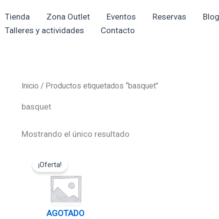
Tienda
Zona Outlet
Eventos
Reservas
Blo
Talleres y actividades
Contacto
Inicio
/ Productos etiquetados “basquet”
basquet
Mostrando el único resultado
El
El
precio
precio
¡Oferta!
original
actual
era:
es:
17,95€.
16,15€.
AGOTADO