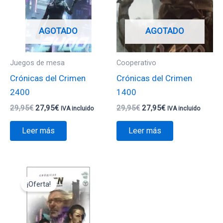
AGOTADO
AGOTADO
Juegos de mesa
Cooperativo
Crónicas del Crimen
Crónicas del Crimen
2400
1400
29,95
€
27,95
€
29,95
€
27,95
€
IVA incluido
IVA incluido
Leer más
Leer más
El
El
precio
precio
¡Oferta!
original
actual
era:
es:
25,00€.
17,50€.