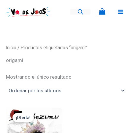
Ir
al
contenido
Inicio
/ Productos etiquetados “origami”
origami
Mostrando el único resultado
El
El
precio
precio
¡Oferta!
original
actual
era:
es:
17,95€.
16,15€.