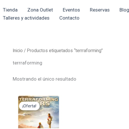
Tienda
Zona Outlet
Eventos
Reservas
Blo
Talleres y actividades
Contacto
Inicio
/ Productos etiquetados “terrraforming”
terrraforming
Mostrando el único resultado
El
El
precio
precio
¡Oferta!
original
actual
era:
es:
42,95€.
38,65€.