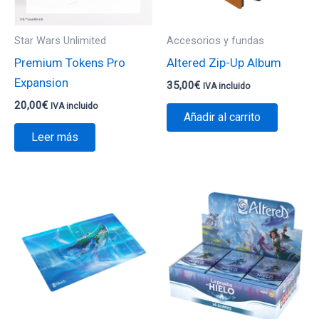
Star Wars Unlimited
Accesorios y fundas
Premium Tokens Pro
Altered Zip-Up Album
Expansion
35,00
€
IVA incluido
20,00
€
IVA incluido
Añadir al carrito
Leer más
Este
Es
producto
pr
tiene
ti
múltiples
mú
variantes.
va
Las
La
opciones
op