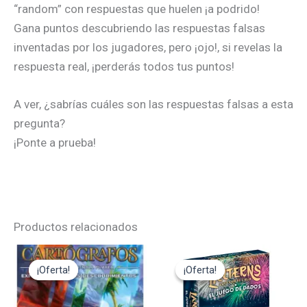
“random” con respuestas que huelen ¡a podrido!
Gana puntos descubriendo las respuestas falsas
inventadas por los jugadores, pero ¡ojo!, si revelas la
respuesta real, ¡perderás todos tus puntos!
A ver, ¿sabrías cuáles son las respuestas falsas a esta
pregunta?
¡Ponte a prueba!
Productos relacionados
El
El
El
El
precio
precio
precio
precio
¡Oferta!
¡Oferta!
¡Oferta!
¡Oferta!
original
actual
original
actual
era:
es:
era:
es:
11,95€.
10,75€.
24,95€.
22,45€.