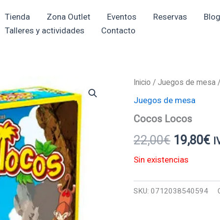
Tienda
Zona Outlet
Eventos
Reservas
Blo
Talleres y actividades
Contacto
Inicio
/
Juegos de mesa
/
El
El
Juegos de mesa
precio
p
Cocos Locos
original
a
22,00
€
19,80
€
I
era:
e
Sin existencias
22,00€.
1
SKU:
0712038540594