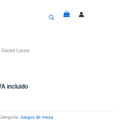
g
 Cocos Locos
recio
ctual
VA incluido
s:
9,80€.
Categoría:
Juegos de mesa