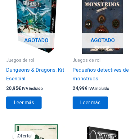
AGOTADO
AGOTADO
Juegos de rol
Juegos de rol
Dungeons & Dragons: Kit
Pequeños detectives de
Esencial
monstruos
20,95
€
24,99
€
IVA incluido
IVA incluido
Leer más
Leer más
El
El
precio
precio
¡Oferta!
¡Oferta!
original
actual