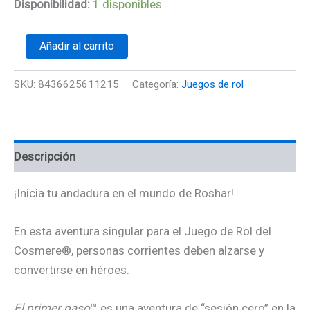
Disponibilidad:
1 disponibles
Añadir al carrito
SKU:
8436625611215
Categoría:
Juegos de rol
Descripción
¡Inicia tu andadura en el mundo de Roshar!
En esta aventura singular para el Juego de Rol del
Cosmere®, personas corrientes deben alzarse y
convertirse en héroes.
El primer paso
™ es una aventura de “sesión cero” en la