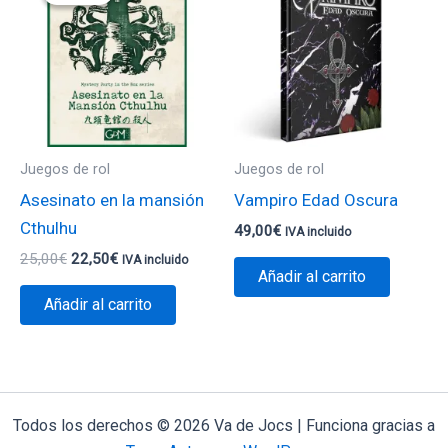
era:
es:
25,00€.
22,50€.
Juegos de rol
Juegos de rol
Asesinato en la mansión
Vampiro Edad Oscura
Cthulhu
49,00
€
IVA incluido
25,00
€
22,50
€
IVA incluido
Añadir al carrito
Añadir al carrito
Todos los derechos © 2026 Va de Jocs | Funciona gracias a