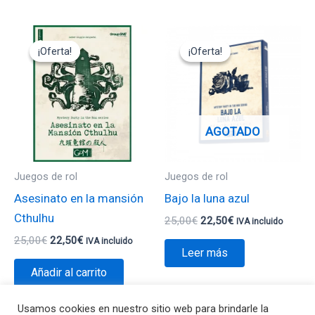
El
El
El
El
precio
precio
precio
precio
¡Oferta!
¡Oferta!
¡Oferta!
¡Oferta!
original
actual
original
actual
era:
es:
era:
es:
25,00€.
22,50€.
25,00€.
22,50€.
AGOTADO
Juegos de rol
Juegos de rol
Asesinato en la mansión
Bajo la luna azul
Cthulhu
25,00
€
22,50
€
IVA incluido
25,00
€
22,50
€
IVA incluido
Leer más
Añadir al carrito
Usamos cookies en nuestro sitio web para brindarle la