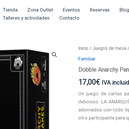
Tienda
Zona Outlet
Eventos
Reservas
Blo
Talleres y actividades
Contacto
Inicio
/
Juegos de mesa
Familiar
Dobble Anarchy Pa
17,00
€
IVA inclui
Un juego de cartas pa
delicioso. LA ANARQUÍ
adornados con todo ti
otro participante para q