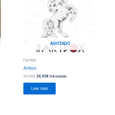
29,95€.
26,95€.
AGOTADO
Familiar
Artbox
29,95
€
26,95
€
IVA incluido
Leer más