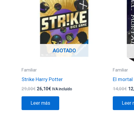
29,00€.
26,10€.
14
AGOTADO
Familiar
Familiar
Strike Harry Potter
El mortal
29,00
€
26,10
€
14,00
€
12
IVA incluido
Leer más
Leer