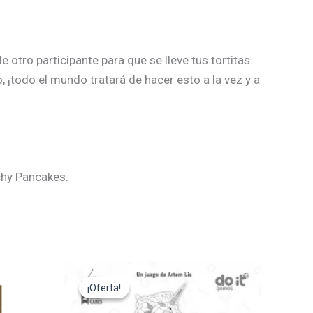
otro participante para que se lleve tus tortitas.
¡todo el mundo tratará de hacer esto a la vez y a
rchy Pancakes.
El
El
precio
precio
¡Oferta!
¡Oferta!
original
actual
era:
es: