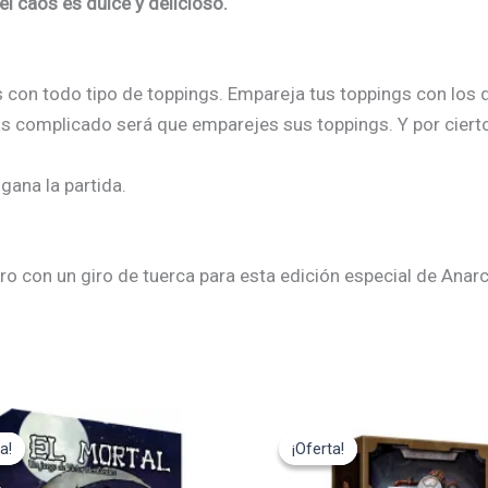
l caos es dulce y delicioso.
on todo tipo de toppings. Empareja tus toppings con los de 
 complicado será que emparejes sus toppings. Y por cierto, 
gana la partida.
ero con un giro de tuerca para esta edición especial de Ana
El
El
El
cio
precio
precio
precio
a!
a!
¡Oferta!
¡Oferta!
ginal
actual
original
actual
:
es:
era:
es: