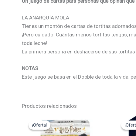
Un juego de cartas para personas que opinan que e
LA ANARQUÍA MOLA
Tienes un montón de cartas de tortitas adornados c
¡Pero cuidado! Cuántas menos tortitas tengas, más
toda leche!
La primera persona en deshacerse de sus tortitas 
NOTAS
Este juego se basa en el Dobble de toda la vida, p
Productos relacionados
El
El
El
precio
precio
pre
¡Oferta!
¡Oferta!
¡Ofert
¡Ofert
original
actual
ori
era:
es:
era