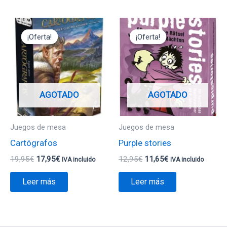
El
El
El
El
precio
precio
precio
precio
¡Oferta!
¡Oferta!
¡Oferta!
¡Oferta!
original
actual
original
actual
era:
es:
era:
es:
19,95€.
17,95€.
12,95€.
11,65€.
AGOTADO
AGOTADO
Juegos de mesa
Juegos de mesa
Cartógrafos
Purple stories
19,95
€
17,95
€
12,95
€
11,65
€
IVA incluido
IVA incluido
Leer más
Leer más