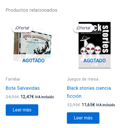
Productos relacionados
El
El
El
El
precio
precio
precio
precio
¡Oferta!
¡Oferta!
¡Oferta!
¡Oferta!
original
actual
original
actual
era:
es:
era:
es:
24,95€.
12,47€.
12,95€.
11,65€.
AGOTADO
AGOTADO
Familiar
Juegos de mesa
Bote Salvavidas
Black stories ciencia
ficción
24,95
€
12,47
€
IVA incluido
12,95
€
11,65
€
IVA incluido
Leer más
Leer más