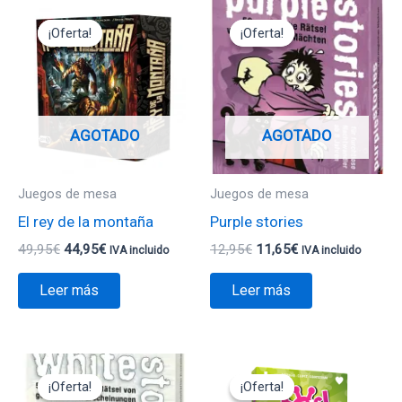
El
El
El
El
precio
precio
precio
precio
¡Oferta!
¡Oferta!
¡Oferta!
¡Oferta!
original
actual
original
actual
era:
es:
era:
es:
49,95€.
44,95€.
12,95€.
11,65€.
AGOTADO
AGOTADO
Juegos de mesa
Juegos de mesa
El rey de la montaña
Purple stories
49,95
€
44,95
€
12,95
€
11,65
€
IVA incluido
IVA incluido
Leer más
Leer más
El
El
El
El
precio
precio
precio
precio
¡Oferta!
¡Oferta!
¡Oferta!
¡Oferta!
original
actual
original
actual