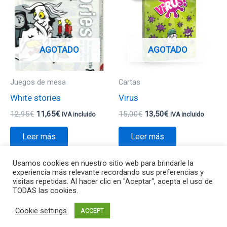
era:
es:
era:
es:
12,95€.
11,65€.
15,00€.
13,50€.
AGOTADO
AGOTADO
Juegos de mesa
Cartas
White stories
Virus
12,95
€
11,65
€
15,00
€
13,50
€
IVA incluido
IVA incluido
Leer más
Leer más
Usamos cookies en nuestro sitio web para brindarle la
experiencia más relevante recordando sus preferencias y
visitas repetidas. Al hacer clic en "Aceptar", acepta el uso de
TODAS las cookies.
Todos los derechos © 2026 Va de Jocs | Funciona gracias a
Cookie settings
Tema Astra para WordPress
ACCEPT