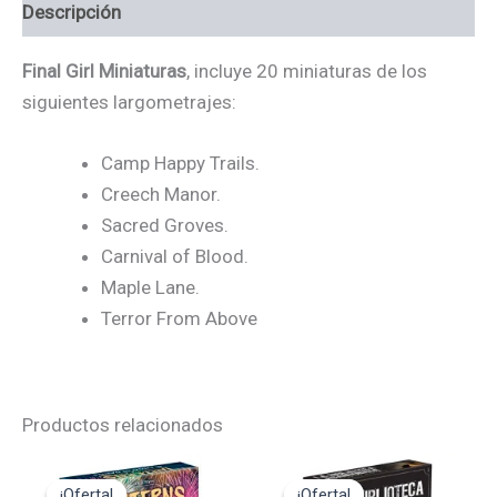
Descripción
Final Girl Miniaturas
, incluye 20 miniaturas de los
siguientes largometrajes:
Camp Happy Trails.
Creech Manor.
Sacred Groves.
Carnival of Blood.
Maple Lane.
Terror From Above
Productos relacionados
El
El
El
El
precio
precio
precio
precio
¡Oferta!
¡Oferta!
¡Oferta!
¡Oferta!