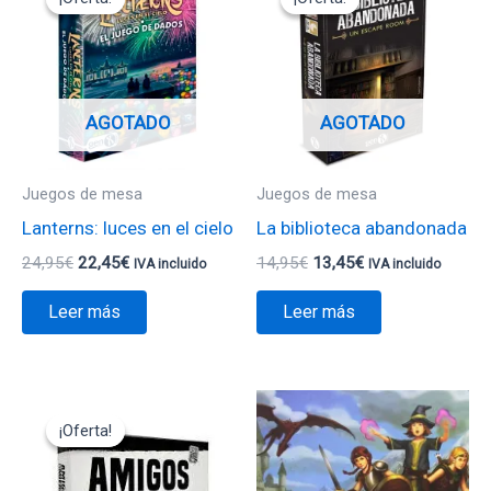
original
actual
original
actual
era:
es:
era:
es:
24,95€.
22,45€.
14,95€.
13,45€.
AGOTADO
AGOTADO
Juegos de mesa
Juegos de mesa
Lanterns: luces en el cielo
La biblioteca abandonada
24,95
€
22,45
€
14,95
€
13,45
€
IVA incluido
IVA incluido
Leer más
Leer más
El
El
precio
precio
¡Oferta!
¡Oferta!
original
actual
era:
es:
14,95€.
13,45€.