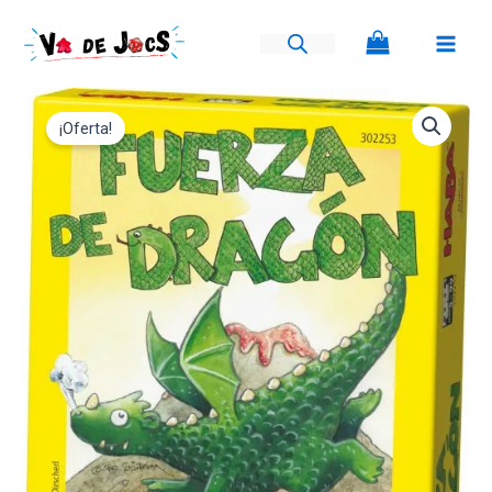
Ir
al
contenido
El
El
¡Oferta!
precio
precio
original
actual
era:
es:
11,45€.
10,30€.