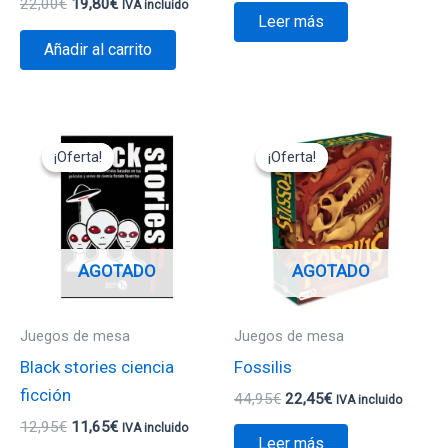
22,00
€
19,80
€
IVA incluido
Leer más
Añadir al carrito
El
El
El
El
precio
precio
precio
precio
¡Oferta!
¡Oferta!
¡Oferta!
¡Oferta!
original
actual
original
actual
era:
es:
era:
es:
12,95€.
11,65€.
44,95€.
22,45€.
AGOTADO
AGOTADO
Juegos de mesa
Juegos de mesa
Black stories ciencia
Fossilis
ficción
44,95
€
22,45
€
IVA incluido
12,95
€
11,65
€
IVA incluido
Leer más