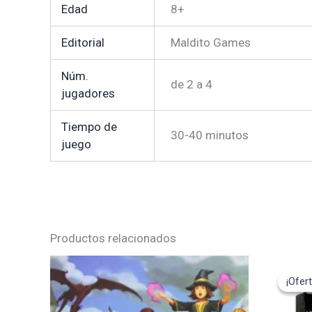
Edad
8+
Editorial
Maldito Games
Núm.
de 2 a 4
jugadores
Tiempo de
30-40 minutos
juego
Productos relacionados
El
pre
¡Ofert
¡Ofert
ori
era