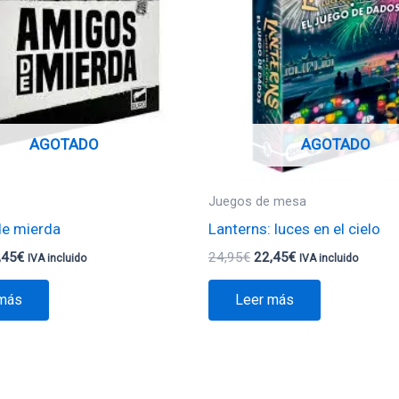
,95€.
13,45€.
24,95€.
22,45€.
AGOTADO
AGOTADO
Juegos de mesa
e mierda
Lanterns: luces en el cielo
,45
€
24,95
€
22,45
€
IVA incluido
IVA incluido
 más
Leer más