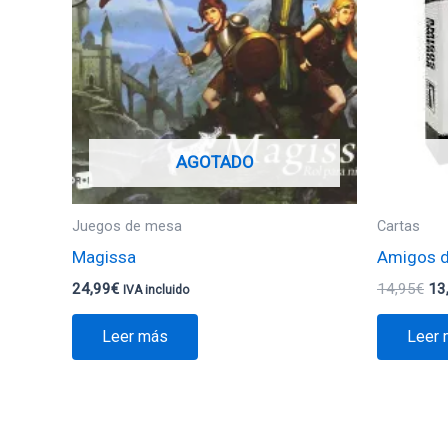
14
AGOTADO
Juegos de mesa
Cartas
Magissa
Amigos d
24,99
€
14,95
€
13
IVA incluido
Leer más
Leer