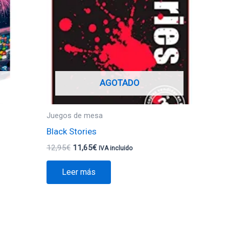
12,95€.
11,65€.
AGOTADO
Juegos de mesa
Black Stories
12,95
€
11,65
€
IVA incluido
Leer más