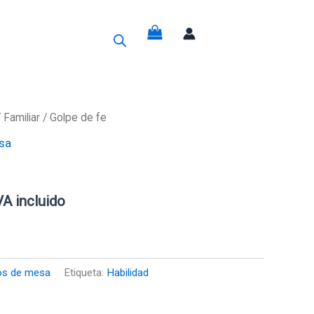
g
/
Familiar
/ Golpe de fe
sa
recio
ctual
VA incluido
s:
1,45€.
os de mesa
Etiqueta:
Habilidad