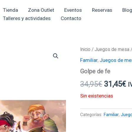
Tienda
Zona Outlet
Eventos
Reservas
Blo
Talleres y actividades
Contacto
Inicio
/
Juegos de mesa
El
El
Familiar
,
Juegos de me
precio
p
Golpe de fe
original
a
34,95
€
31,45
€
I
era:
e
Sin existencias
34,95€.
3
Categorías:
Familiar
,
Jueg