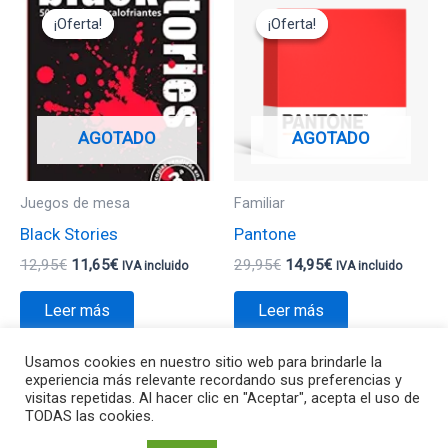
precio
precio
precio
precio
¡Oferta!
¡Oferta!
¡Oferta!
¡Oferta!
original
actual
original
actual
era:
es:
era:
es:
12,95€.
11,65€.
29,95€.
14,95€.
AGOTADO
AGOTADO
Juegos de mesa
Familiar
Black Stories
Pantone
12,95
€
11,65
€
29,95
€
14,95
€
IVA incluido
IVA incluido
Leer más
Leer más
Usamos cookies en nuestro sitio web para brindarle la
experiencia más relevante recordando sus preferencias y
visitas repetidas. Al hacer clic en "Aceptar", acepta el uso de
TODAS las cookies.
Todos los derechos © 2026 Va de Jocs | Funciona gracias a