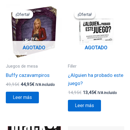
El
El
El
El
precio
precio
precio
precio
¡Oferta!
¡Oferta!
¡Oferta!
¡Oferta!
original
actual
original
actual
era:
es:
era:
es:
49,95€.
44,95€.
14,95€.
13,45€.
AGOTADO
AGOTADO
Juegos de mesa
Filler
Buffy cazavampiros
¿Alguien ha probado este
juego?
49,95
€
44,95
€
IVA incluido
14,95
€
13,45
€
IVA incluido
Leer más
Leer más
El
El
El
El