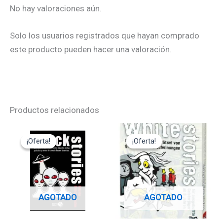
No hay valoraciones aún.
Solo los usuarios registrados que hayan comprado
este producto pueden hacer una valoración.
Productos relacionados
El
El
El
El
precio
precio
precio
precio
¡Oferta!
¡Oferta!
¡Oferta!
¡Oferta!
original
actual
original
actual
era:
es:
era:
es:
12,95€.
11,65€.
12,95€.
11,65€.
AGOTADO
AGOTADO