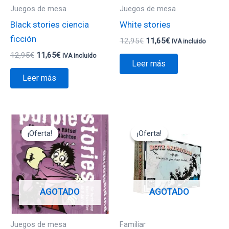
Juegos de mesa
Juegos de mesa
Black stories ciencia
White stories
ficción
12,95
€
11,65
€
IVA incluido
12,95
€
11,65
€
IVA incluido
Leer más
Leer más
El
El
El
El
precio
precio
precio
precio
¡Oferta!
¡Oferta!
¡Oferta!
¡Oferta!
original
actual
original
actual
era:
es:
era:
es:
12,95€.
11,65€.
24,95€.
12,47€.
AGOTADO
AGOTADO
Juegos de mesa
Familiar