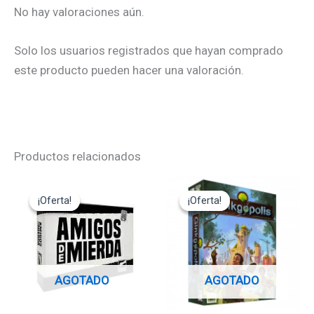
No hay valoraciones aún.
Solo los usuarios registrados que hayan comprado
este producto pueden hacer una valoración.
Productos relacionados
El
El
El
El
precio
precio
precio
precio
¡Oferta!
¡Oferta!
¡Oferta!
¡Oferta!
original
actual
original
actual
era:
es:
era:
es:
14,95€.
13,45€.
49,95€.
34,95€.
AGOTADO
AGOTADO