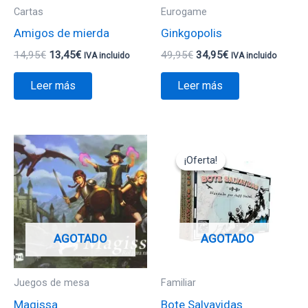
Cartas
Eurogame
Amigos de mierda
Ginkgopolis
14,95
€
13,45
€
49,95
€
34,95
€
IVA incluido
IVA incluido
Leer más
Leer más
El
El
precio
precio
¡Oferta!
¡Oferta!
original
actual
era:
es:
24,95€.
12,47€.
AGOTADO
AGOTADO
Juegos de mesa
Familiar
Magissa
Bote Salvavidas