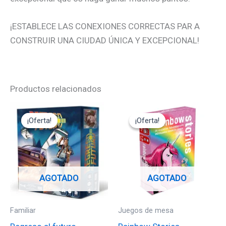
¡ESTABLECE LAS CONEXIONES CORRECTAS PAR A
CONSTRUIR UNA CIUDAD ÚNICA Y EXCEPCIONAL!
Productos relacionados
El
El
El
El
precio
precio
precio
precio
¡Oferta!
¡Oferta!
¡Oferta!
¡Oferta!
original
actual
original
actual
era:
es:
era:
es:
35,95€.
32,35€.
12,95€.
11,65€.
AGOTADO
AGOTADO
Familiar
Juegos de mesa