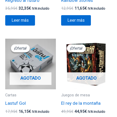
Regreso al futuro
Rainbow Stories
35,95
€
32,35
€
12,95
€
11,65
€
IVA incluido
IVA incluido
Leer más
Leer más
El
El
El
El
precio
precio
precio
precio
¡Oferta!
¡Oferta!
¡Oferta!
¡Oferta!
original
actual
original
actual
era:
es:
era:
es:
17,95€.
16,15€.
49,95€.
44,95€.
AGOTADO
AGOTADO
Cartas
Juegos de mesa
Lastuf Gol
El rey de la montaña
17,95
€
16,15
€
49,95
€
44,95
€
IVA incluido
IVA incluido