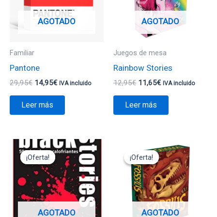
AGOTADO
AGOTADO
Familiar
Juegos de mesa
Pantone
Rainbow Stories
29,95
€
14,95
€
12,95
€
11,65
€
IVA incluido
IVA incluido
Leer más
Leer más
El
El
El
El
precio
precio
precio
precio
¡Oferta!
¡Oferta!
¡Oferta!
¡Oferta!
original
actual
original
actual
era:
es:
era:
es:
12,95€.
11,65€.
44,95€.
22,45€.
AGOTADO
AGOTADO