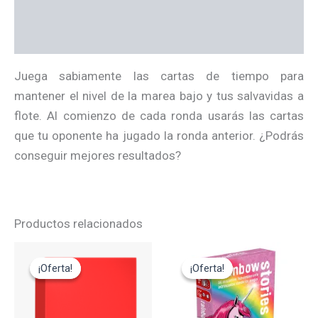
Información adicional
Valoraciones (0)
Juega sabiamente las cartas de tiempo para
mantener el nivel de la marea bajo y tus salvavidas a
flote. Al comienzo de cada ronda usarás las cartas
que tu oponente ha jugado la ronda anterior. ¿Podrás
conseguir mejores resultados? ​​​​
Productos relacionados
El
El
El
El
precio
precio
precio
precio
¡Oferta!
¡Oferta!
¡Oferta!
¡Oferta!
original
actual
original
actual
era:
es:
era:
es:
29,95€.
14,95€.
12,95€.
11,65€.