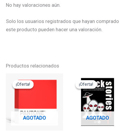
No hay valoraciones aún.
Solo los usuarios registrados que hayan comprado
este producto pueden hacer una valoración.
Productos relacionados
El
El
El
El
precio
precio
precio
precio
¡Oferta!
¡Oferta!
¡Oferta!
¡Oferta!
original
actual
original
actual
era:
es:
era:
es:
29,95€.
14,95€.
12,95€.
11,65€.
AGOTADO
AGOTADO