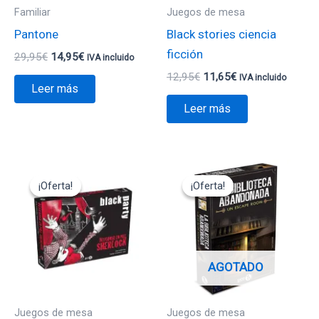
Familiar
Juegos de mesa
Pantone
Black stories ciencia
ficción
29,95
€
14,95
€
IVA incluido
12,95
€
11,65
€
IVA incluido
Leer más
Leer más
El
El
El
El
precio
precio
precio
precio
¡Oferta!
¡Oferta!
¡Oferta!
¡Oferta!
original
actual
original
actual
era:
es:
era:
es:
22,00€.
19,80€.
14,95€.
13,45€.
AGOTADO
Juegos de mesa
Juegos de mesa