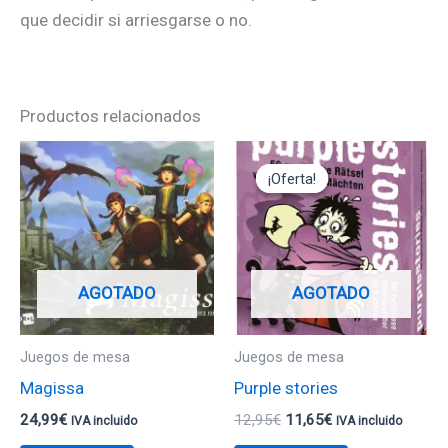
que decidir si arriesgarse o no.
Productos relacionados
El
El
precio
precio
¡Oferta!
¡Oferta!
original
actual
era:
es:
12,95€.
11,65€.
AGOTADO
AGOTADO
Juegos de mesa
Juegos de mesa
Magissa
Purple stories
24,99
€
12,95
€
11,65
€
IVA incluido
IVA incluido