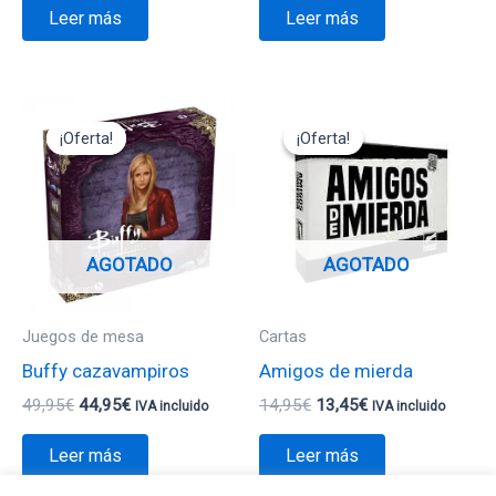
Leer más
Leer más
El
El
El
El
precio
precio
precio
precio
¡Oferta!
¡Oferta!
¡Oferta!
¡Oferta!
original
actual
original
actual
era:
es:
era:
es:
49,95€.
44,95€.
14,95€.
13,45€.
AGOTADO
AGOTADO
Juegos de mesa
Cartas
Buffy cazavampiros
Amigos de mierda
49,95
€
44,95
€
14,95
€
13,45
€
IVA incluido
IVA incluido
Leer más
Leer más