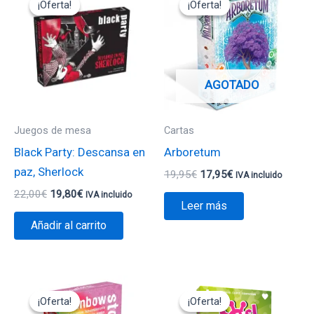
¡Oferta!
¡Oferta!
¡Oferta!
¡Oferta!
original
actual
original
actual
era:
es:
era:
es:
22,00€.
19,80€.
19,95€.
17,95€.
AGOTADO
Juegos de mesa
Cartas
Black Party: Descansa en
Arboretum
paz, Sherlock
19,95
€
17,95
€
IVA incluido
22,00
€
19,80
€
IVA incluido
Leer más
Añadir al carrito
El
El
El
El
precio
precio
precio
precio
¡Oferta!
¡Oferta!
¡Oferta!
¡Oferta!
original
actual
original
actual