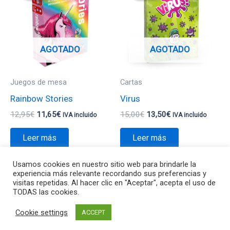
era:
es:
era:
es:
12,95€.
11,65€.
15,00€.
13,50€.
AGOTADO
AGOTADO
Juegos de mesa
Cartas
Rainbow Stories
Virus
12,95
€
11,65
€
15,00
€
13,50
€
IVA incluido
IVA incluido
Leer más
Leer más
Usamos cookies en nuestro sitio web para brindarle la
experiencia más relevante recordando sus preferencias y
visitas repetidas. Al hacer clic en "Aceptar", acepta el uso de
TODAS las cookies.
Todos los derechos © 2026 Va de Jocs | Funciona gracias a
Cookie settings
ACCEPT
Tema Astra para WordPress