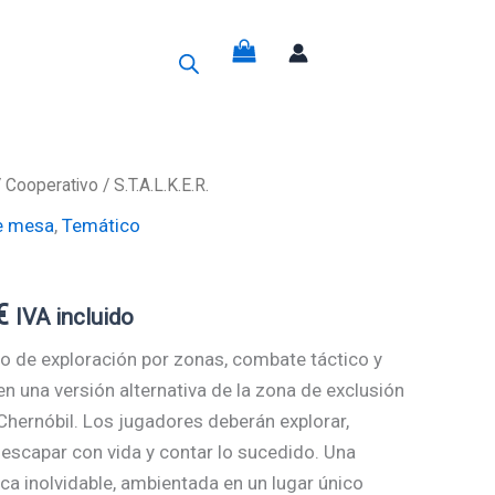
g
/
Cooperativo
/ S.T.A.L.K.E.R.
El
e mesa
,
Temático
precio
actual
€
IVA incluido
es:
ego de exploración por zonas, combate táctico y
€.
147,25€.
 una versión alternativa de la zona de exclusión
 Chernóbil. Los jugadores deberán explorar,
a escapar con vida y contar lo sucedido. Una
ca inolvidable, ambientada en un lugar único