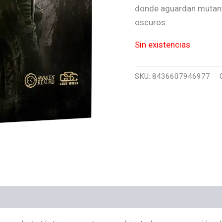
donde aguardan mutante
oscuros.
Sin existencias
SKU:
8436607946977