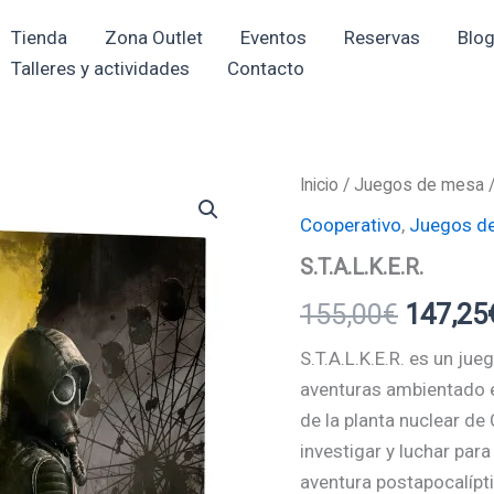
Tienda
Zona Outlet
Eventos
Reservas
Blo
Talleres y actividades
Contacto
Inicio
/
Juegos de mesa
El
Cooperativo
,
Juegos d
precio
S.T.A.L.K.E.R.
original
155,00
€
147,25
era:
S.T.A.L.K.E.R. es un ju
155,00
aventuras ambientado en
de la planta nuclear de
investigar y luchar par
aventura postapocalípti