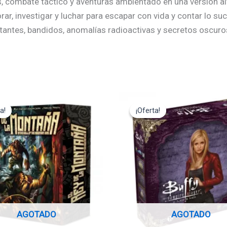
s, combate táctico y aventuras ambientado en una versión alt
ar, investigar y luchar para escapar con vida y contar lo su
antes, bandidos, anomalías radioactivas y secretos oscuro
El
El
El
cio
precio
precio
precio
a!
a!
¡Oferta!
¡Oferta!
ginal
actual
original
actual
:
es:
era:
es:
,95€.
44,95€.
49,95€.
44,95€.
AGOTADO
AGOTADO