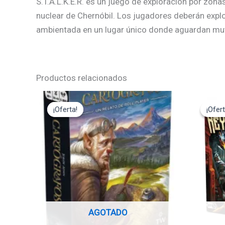
S.T.A.L.K.E.R. es un juego de exploración por zona
nuclear de Chernóbil. Los jugadores deberán explor
ambientada en un lugar único donde aguardan mut
Productos relacionados
El
El
El
precio
precio
pre
¡Oferta!
¡Oferta!
¡Ofert
¡Ofert
original
actual
ori
era:
es:
era
19,95€.
17,95€.
49
AGOTADO