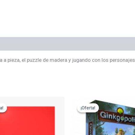
es (0)
za a pieza, el puzzle de madera y jugando con los personajes
El
El
El
cio
precio
precio
precio
a!
a!
¡Oferta!
¡Oferta!
ginal
actual
original
actual
:
es:
era:
es:
,95€.
14,95€.
49,95€.
34,95€.