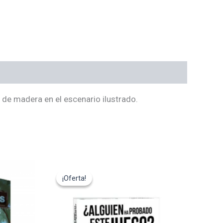
 de madera en el escenario ilustrado.
El
El
precio
precio
¡Oferta!
¡Oferta!
original
actual
era:
es:
14,95€.
13,45€.