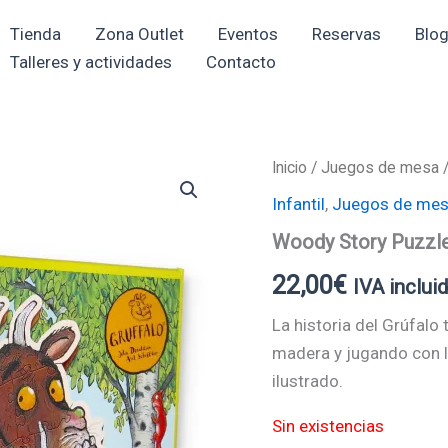
Tienda
Zona Outlet
Eventos
Reservas
Blo
Talleres y actividades
Contacto
Inicio
/
Juegos de mesa
Infantil
,
Juegos de me
Woody Story Puzzle
22,00
€
IVA inclui
La historia del Grúfalo
madera y jugando con l
ilustrado.
Sin existencias