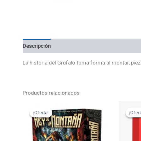
Descripción
Información adicional
Valoracion
La historia del Grúfalo toma forma al montar, pie
Productos relacionados
El
El
El
precio
precio
pre
¡Oferta!
¡Oferta!
¡Ofert
¡Ofert
original
actual
ori
era:
es:
era
49,95€.
44,95€.
29