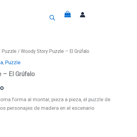
g
/
Puzzle
/ Woody Story Puzzle – El Grúfalo
sa
,
Puzzle
 – El Grúfalo
do
 toma forma al montar, pieza a pieza, el puzzle de
os personajes de madera en el escenario