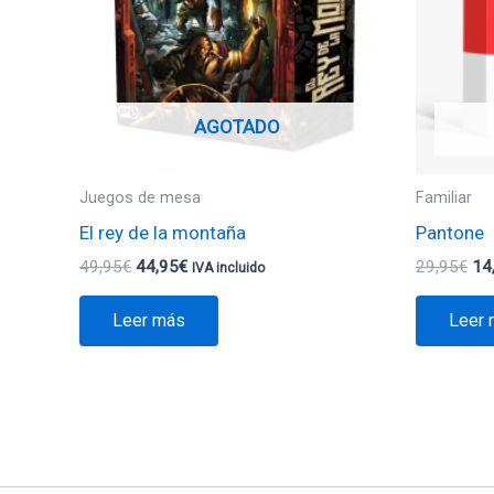
AGOTADO
Juegos de mesa
Familiar
El rey de la montaña
Pantone
49,95
€
44,95
€
29,95
€
14
IVA incluido
Leer más
Leer