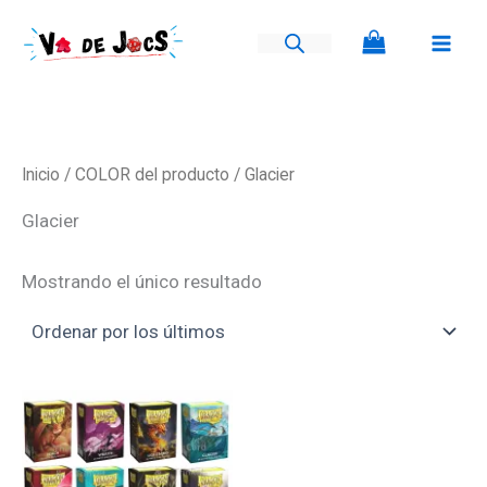
Ir
al
contenido
Inicio
/ COLOR del producto / Glacier
Glacier
Mostrando el único resultado
Este
producto
tiene