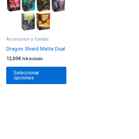
múltiples
variantes.
Las
opciones
se
Accesorios y fundas
pueden
Dragon Shield Matte Dual
elegir
12,00
€
IVA incluido
en
la
Seleccionar
opciones
página
de
producto