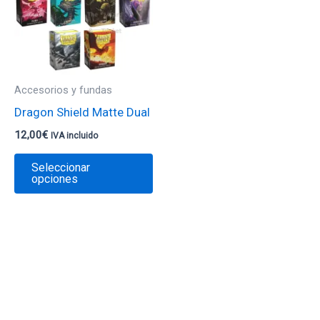
múltiples
variantes.
Las
opciones
se
Accesorios y fundas
pueden
Dragon Shield Matte Dual
elegir
12,00
€
IVA incluido
en
la
Seleccionar
opciones
página
de
producto