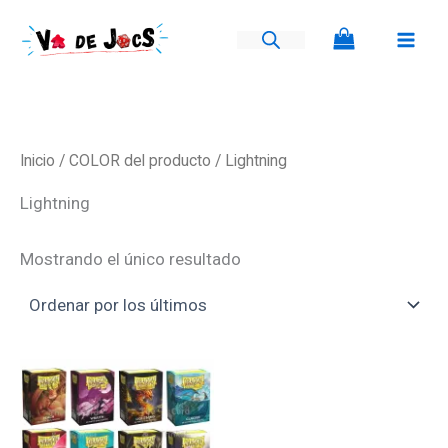
Ir
al
contenido
Inicio
/ COLOR del producto / Lightning
Lightning
Mostrando el único resultado
Este
producto
tiene