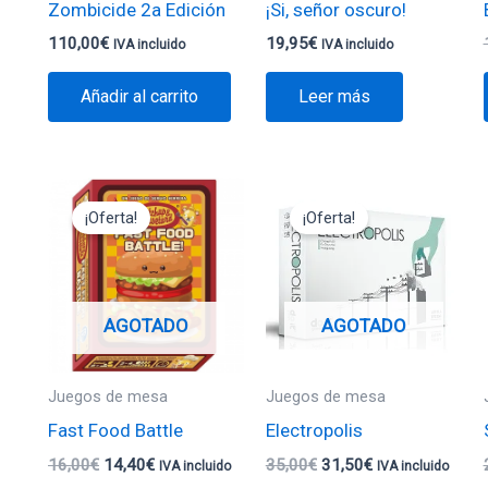
Zombicide 2a Edición
¡Si, señor oscuro!
110,00
€
19,95
€
IVA incluido
IVA incluido
Añadir al carrito
Leer más
El
El
El
El
precio
precio
precio
precio
¡Oferta!
¡Oferta!
original
actual
original
actual
era:
es:
era:
es:
16,00€.
14,40€.
35,00€.
31,50€.
AGOTADO
AGOTADO
Juegos de mesa
Juegos de mesa
Fast Food Battle
Electropolis
16,00
€
14,40
€
35,00
€
31,50
€
IVA incluido
IVA incluido