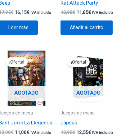
Bees
Rat Attack Party
17,95
€
16,15
€
12,95
€
11,65
€
IVA incluido
IVA incluido
Leer más
Añadir al carrito
El
El
El
El
precio
precio
precio
precio
¡Oferta!
¡Oferta!
original
actual
original
actual
era:
es:
era:
es:
22,00€.
11,00€.
13,95€.
12,55€.
AGOTADO
AGOTADO
Juegos de mesa
Juegos de mesa
Sant Jordi La Llegenda
Lapsus
22,00
€
11,00
€
13,95
€
12,55
€
IVA incluido
IVA incluido