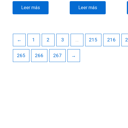
Leer más
Leer más
←
1
2
3
…
215
216
265
266
267
→