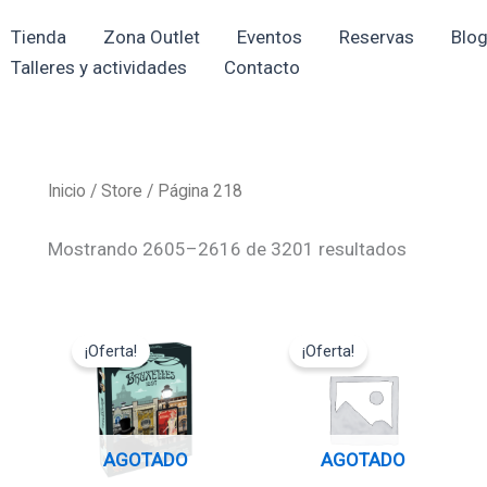
Ordenado
por
Tienda
Zona Outlet
Eventos
Reservas
Blo
los
últimos
Talleres y actividades
Contacto
Inicio
/
Store
/ Página 218
Mostrando 2605–2616 de 3201 resultados
El
El
El
El
precio
precio
precio
precio
¡Oferta!
¡Oferta!
original
actual
original
actual
era:
es:
era:
es:
22,00€.
19,80€.
8,00€.
7,20€.
AGOTADO
AGOTADO