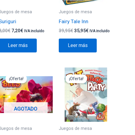
Juegos de mesa
Juegos de mesa
Suriguri
Fairy Tale Inn
8,00
€
7,20
€
39,95
€
35,95
€
IVA incluido
IVA incluido
Leer más
Leer más
El
El
El
El
precio
precio
precio
precio
¡Oferta!
¡Oferta!
original
actual
original
actual
era:
es:
era:
es:
17,95€.
16,15€.
12,95€.
11,65€.
AGOTADO
Juegos de mesa
Juegos de mesa