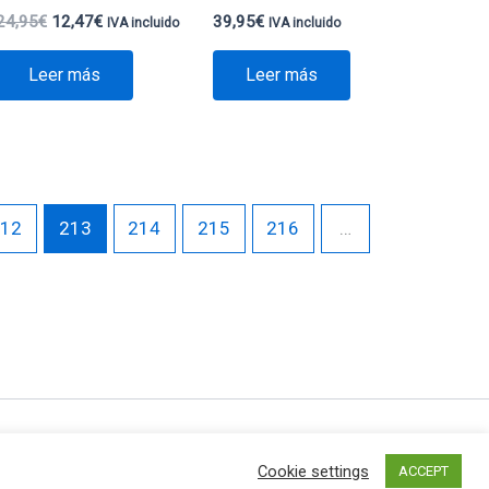
24,95
€
12,47
€
39,95
€
IVA incluido
IVA incluido
Leer más
Leer más
212
213
214
215
216
…
ra WordPress
Cookie settings
ACCEPT