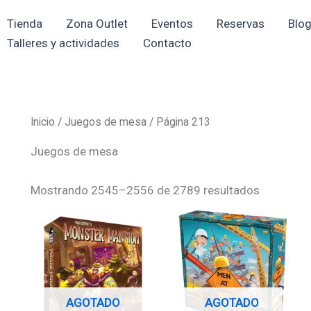
Ordenado
por
Tienda
Zona Outlet
Eventos
Reservas
Blo
los
últimos
Talleres y actividades
Contacto
Inicio
/
Juegos de mesa
/ Página 213
Juegos de mesa
Mostrando 2545–2556 de 2789 resultados
AGOTADO
AGOTADO