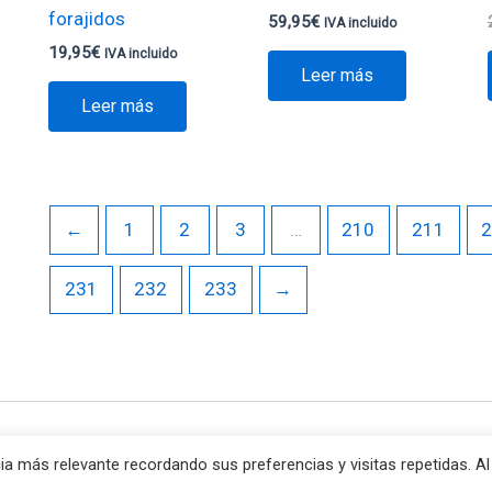
forajidos
59,95
€
IVA incluido
19,95
€
IVA incluido
Leer más
Leer más
←
1
2
3
…
210
211
231
232
233
→
erechos © 2026 Va de Jocs | Funciona gracias a
Tema Astra pa
ia más relevante recordando sus preferencias y visitas repetidas. Al