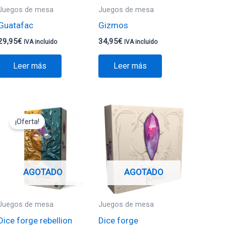
Juegos de mesa
Juegos de mesa
Guatafac
Gizmos
29,95
€
34,95
€
IVA incluido
IVA incluido
Leer más
Leer más
El
El
precio
precio
¡Oferta!
original
actual
era:
es:
24,95€.
12,47€.
AGOTADO
AGOTADO
Juegos de mesa
Juegos de mesa
Dice forge rebellion
Dice forge