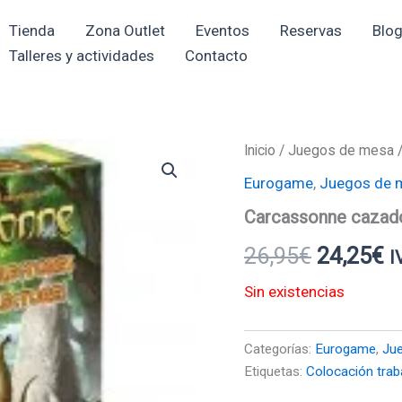
Tienda
Zona Outlet
Eventos
Reservas
Blo
Talleres y actividades
Contacto
Inicio
/
Juegos de mesa
El
El
Eurogame
,
Juegos de 
precio
p
Carcassonne cazado
original
a
26,95
€
24,25
€
I
era:
e
Sin existencias
26,95€.
2
Categorías:
Eurogame
,
Ju
Etiquetas:
Colocación trab