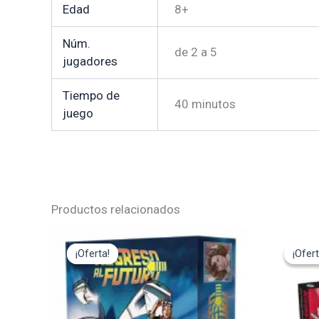
Edad
8+
Núm.
de 2 a 5
jugadores
Tiempo de
40 minutos
juego
Productos relacionados
El
El
El
precio
precio
pre
¡Oferta!
¡Oferta!
¡Ofert
¡Ofert
original
actual
ori
era:
es:
era
35,95€.
32,35€.
22