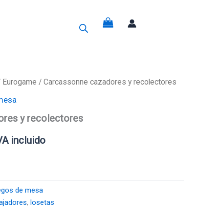
g
/
Eurogame
/ Carcassonne cazadores y recolectores
mesa
recio
res y recolectores
ctual
VA incluido
s:
4,25€.
egos de mesa
ajadores
,
losetas