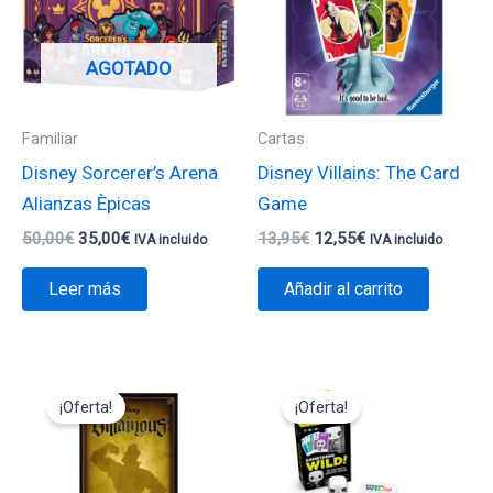
AGOTADO
Familiar
Cartas
Disney Sorcerer’s Arena
Disney Villains: The Card
Alianzas Èpicas
Game
50,00
€
35,00
€
13,95
€
12,55
€
IVA incluido
IVA incluido
Leer más
Añadir al carrito
El
El
El
El
precio
precio
precio
precio
¡Oferta!
¡Oferta!
original
actual
original
actual
era:
es:
era:
es:
52,00€.
46,80€.
10,95€.
9,85€.