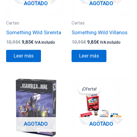
AGOTADO
AGOTADO
Cartas
Cartas
Something Wild Sirenita
Something Wild Villanos
10,95
€
9,85
€
10,95
€
9,85
€
IVA incluido
IVA incluido
Leer más
Leer más
El
El
precio
precio
¡Oferta!
original
actual
era:
es:
10,95€.
9,85€.
AGOTADO
AGOTADO