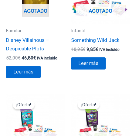
AGOTADO
AGOTADO
Familiar
Infantil
Disney Villainous –
Something Wild Jack
Despicable Plots
10,95
€
9,85
€
IVA incluido
52,00
€
46,80
€
IVA incluido
Leer más
Leer más
El
El
El
El
precio
precio
precio
precio
¡Oferta!
¡Oferta!
original
actual
original
actual
era:
es:
era:
es:
10,95€.
9,85€.
10,95€.
9,85€.