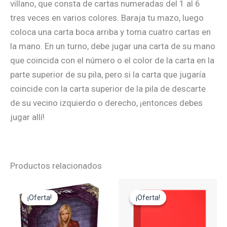
villano, que consta de cartas numeradas del 1 al 6
tres veces en varios colores. Baraja tu mazo, luego
coloca una carta boca arriba y toma cuatro cartas en
la mano. En un turno, debe jugar una carta de su mano
que coincida con el número o el color de la carta en la
parte superior de su pila, pero si la carta que jugaría
coincide con la carta superior de la pila de descarte
de su vecino izquierdo o derecho, ¡entonces debes
jugar allí!
Productos relacionados
El
El
El
El
precio
precio
precio
precio
¡Oferta!
¡Oferta!
¡Oferta!
¡Oferta!
original
actual
original
actual
era:
es:
era:
es:
49,95€.
44,95€.
29,95€.
14,95€.