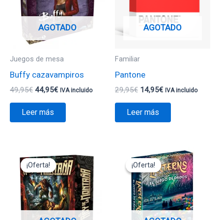
AGOTADO
AGOTADO
Juegos de mesa
Familiar
Buffy cazavampiros
Pantone
49,95
€
44,95
€
29,95
€
14,95
€
IVA incluido
IVA incluido
Leer más
Leer más
El
El
El
El
precio
precio
precio
precio
¡Oferta!
¡Oferta!
¡Oferta!
¡Oferta!
original
actual
original
actual
era:
es:
era:
es:
49,95€.
44,95€.
24,95€.
22,45€.