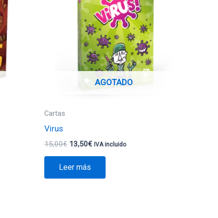
15,00€.
13,50€.
AGOTADO
Cartas
Virus
15,00
€
13,50
€
IVA incluido
Leer más