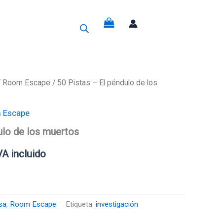
g
/
Room Escape
/ 50 Pistas – El péndulo de los
recio
 Escape
ctual
ulo de los muertos
s:
VA incluido
3,45€.
sa
,
Room Escape
Etiqueta:
investigación