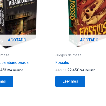
,95€.
13,45€.
44,95€.
22,45€.
AGOTADO
AGOTADO
 mesa
Juegos de mesa
oteca abandonada
Fossilis
,45
€
44,95
€
22,45
€
IVA incluido
IVA incluido
 más
Leer más