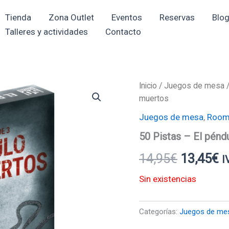
Tienda
Zona Outlet
Eventos
Reservas
Blo
Talleres y actividades
Contacto
Inicio
/
Juegos de mesa
El
El
muertos
precio
p
Juegos de mesa
,
Room
original
a
50 Pistas – El pénd
era:
e
14,95
€
13,45
€
I
14,95€.
1
Sin existencias
Categorías:
Juegos de me