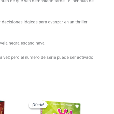
 antes de que sea demasiado tarde. “El péndulo de
decisiones lógicas para avanzar en un thriller
ovela negra escandinava.
una vez pero el número de serie puede ser activado
El
El
precio
precio
¡Oferta!
¡Oferta!
original
actual
era:
es: