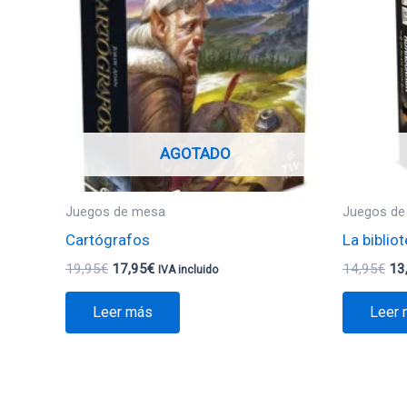
19,95€.
17,95€.
14
AGOTADO
Juegos de mesa
Juegos de
Cartógrafos
La bibli
19,95
€
17,95
€
14,95
€
13
IVA incluido
Leer más
Leer