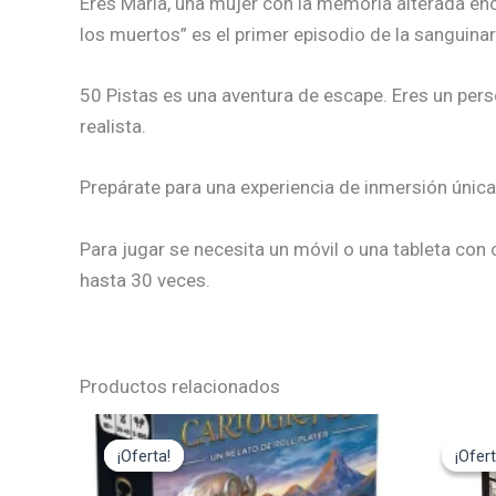
Eres María, una mujer con la memoria alterada enc
los muertos” es el primer episodio de la sanguinar
50 Pistas es una aventura de escape. Eres un pers
realista.
Prepárate para una experiencia de inmersión únic
Para jugar se necesita un móvil o una tableta con 
hasta 30 veces.
Productos relacionados
El
El
El
precio
precio
pre
¡Oferta!
¡Oferta!
¡Ofert
¡Ofert
original
actual
ori
era:
es:
era