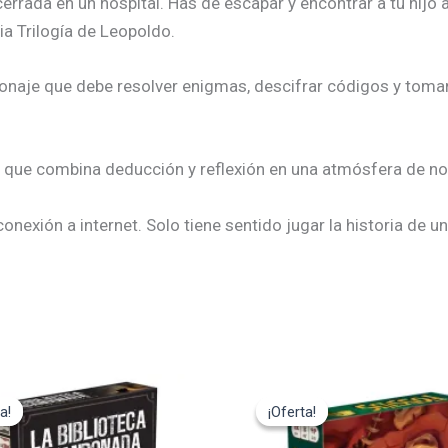
errada en un hospital. Has de escapar y encontrar a tu hijo
ia Trilogía de Leopoldo.
onaje que debe resolver enigmas, descifrar códigos y tomar 
a que combina deducción y reflexión en una atmósfera de n
conexión a internet. Solo tiene sentido jugar la historia de 
El
El
El
cio
precio
precio
precio
a!
a!
¡Oferta!
¡Oferta!
ginal
actual
original
actual
:
es:
era:
es: