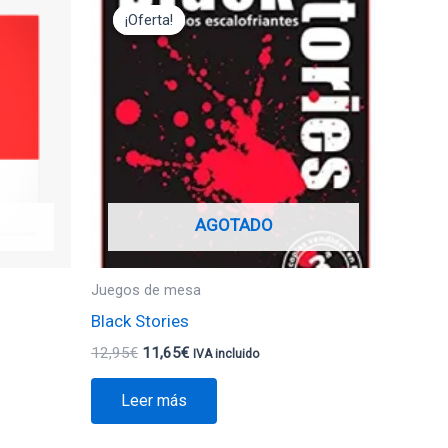
precio
precio
¡Oferta!
¡Oferta!
original
actual
era:
es:
12,95€.
11,65€.
AGOTADO
Juegos de mesa
Black Stories
12,95
€
11,65
€
IVA incluido
Leer más