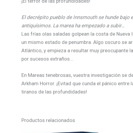
¡El terror de las profundidades!
El decrépito pueblo de Innsmouth se hunde bajo el
antiquísimos. La marea ha empezado a subir…
Las frías olas saladas golpean la costa de Nueva
un mismo estado de penumbra. Algo oscuro se arras
Atlántico, y empieza a resultar muy preocupante 
por sucesos extraños…
En Mareas tenebrosas, vuestra investigación se d
Arkham Horror. ¡Evitad que cunda el pánico entre la
tiranos de las profundidades!
Productos relacionados
El
El
El