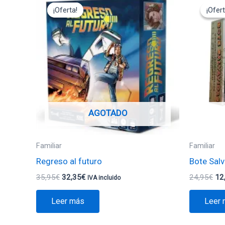
precio
precio
pre
¡Oferta!
¡Oferta!
¡Ofert
¡Ofert
original
actual
ori
era:
es:
era
35,95€.
32,35€.
24
AGOTADO
Familiar
Familiar
Regreso al futuro
Bote Sal
35,95
€
32,35
€
24,95
€
12
IVA incluido
Leer más
Leer