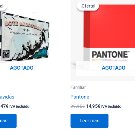
cio
precio
precio
precio
a!
a!
¡Oferta!
¡Oferta!
ginal
actual
original
actual
:
es:
era:
es:
,95€.
12,47€.
29,95€.
14,95€.
AGOTADO
AGOTADO
Familiar
vavidas
Pantone
,47
€
29,95
€
14,95
€
IVA incluido
IVA incluido
 más
Leer más