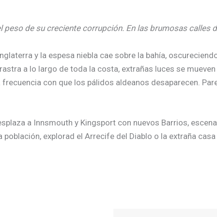
 peso de su creciente corrupción. En las brumosas calles d
 Inglaterra y la espesa niebla cae sobre la bahía, oscureci
tra a lo largo de toda la costa, extrañas luces se mueven e
la frecuencia con que los pálidos aldeanos desaparecen. Pa
esplaza a Innsmouth y Kingsport con nuevos Barrios, escena
 población, explorad el Arrecife del Diablo o la extraña casa
El
El
El