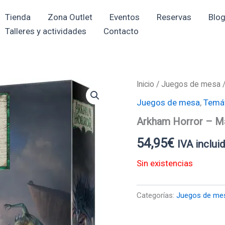
Tienda
Zona Outlet
Eventos
Reservas
Blo
Talleres y actividades
Contacto
Inicio
/
Juegos de mesa
Juegos de mesa
,
Temá
Arkham Horror – M
54,95
€
IVA inclui
Sin existencias
Categorías:
Juegos de me