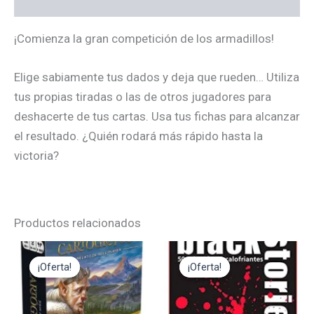
Valoraciones (0)
¡Comienza la gran competición de los armadillos!
Elige sabiamente tus dados y deja que rueden… Utiliza
tus propias tiradas o las de otros jugadores para
deshacerte de tus cartas. Usa tus fichas para alcanzar
el resultado. ¿Quién rodará más rápido hasta la
victoria?
Productos relacionados
El
El
El
El
precio
precio
precio
precio
¡Oferta!
¡Oferta!
¡Oferta!
¡Oferta!
original
actual
original
actual
era:
es:
era:
es:
19,95€.
17,95€.
12,95€.
11,65€.