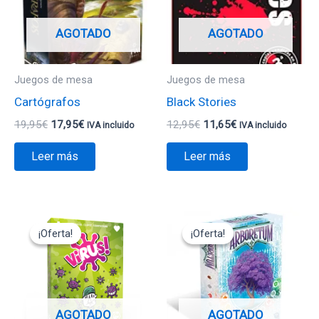
AGOTADO
AGOTADO
Juegos de mesa
Juegos de mesa
Cartógrafos
Black Stories
19,95
€
17,95
€
12,95
€
11,65
€
IVA incluido
IVA incluido
Leer más
Leer más
El
El
El
El
precio
precio
precio
precio
¡Oferta!
¡Oferta!
¡Oferta!
¡Oferta!
original
actual
original
actual
era:
es:
era:
es:
15,00€.
13,50€.
19,95€.
17,95€.
AGOTADO
AGOTADO