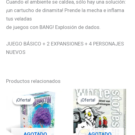
Cuando el ambiente se caldea, sólo hay una solución:
¡un cartucho de dinamita! Prende la mecha e inflama
tus veladas
de juegos con BANG! Explosión de dados.
JUEGO BÁSICO + 2 EXPANSIONES + 4 PERSONAJES
NUEVOS
Productos relacionados
El
El
El
El
precio
precio
precio
precio
¡Oferta!
¡Oferta!
¡Oferta!
¡Oferta!
original
actual
original
actual
era:
es:
era:
es:
19,95€.
17,95€.
12,95€.
11,65€.
AGOTADO
AGOTADO