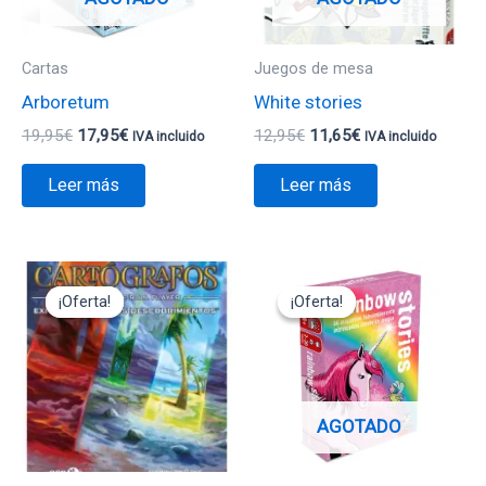
Cartas
Juegos de mesa
Arboretum
White stories
19,95
€
17,95
€
12,95
€
11,65
€
IVA incluido
IVA incluido
Leer más
Leer más
El
El
El
El
precio
precio
precio
precio
¡Oferta!
¡Oferta!
¡Oferta!
¡Oferta!
original
actual
original
actual
era:
es:
era:
es:
11,95€.
10,75€.
12,95€.
11,65€.
AGOTADO