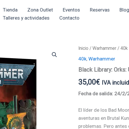
Tienda
Zona Outlet
Eventos
Reservas
Blo
Talleres y actividades
Contacto
Black
Inicio
/
Warhammer
/
40k
Library:
40k
,
Warhammer
Orks:
Ufthak
Black Library: Orks
Blackhawk
cantidad
35,00
€
IVA inclui
Fecha de salida: 24/2
El líder de los Bad Mo
aventuras en Brutal Kun
problemas. Pero antes 