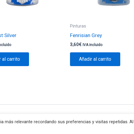
Pinturas
 Silver
Fenrisian Grey
3,60
€
ncluido
IVA incluido
 al carrito
Añadir al carrito
erechos © 2026 Va de Jocs | Funciona gracias a
Tema Astra pa
ia más relevante recordando sus preferencias y visitas repetidas. Al