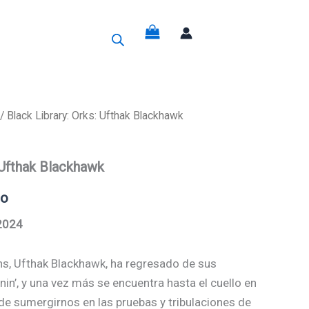
g
/ Black Library: Orks: Ufthak Blackhawk
: Ufthak Blackhawk
do
/2024
ons, Ufthak Blackhawk, ha regresado de sus
nin’, y una vez más se encuentra hasta el cuello en
de sumergirnos en las pruebas y tribulaciones de