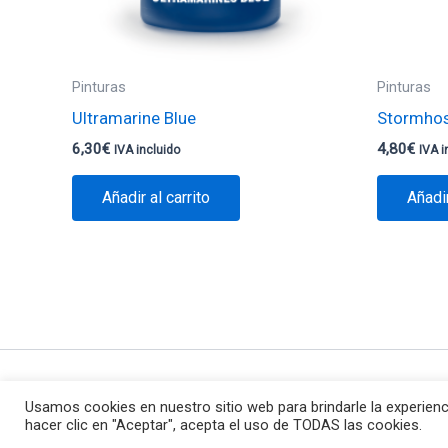
Pinturas
Pinturas
Ultramarine Blue
Stormhost
6,30
€
4,80
€
IVA incluido
IVA i
Añadir al carrito
Añadir
Todos los d
Usamos cookies en nuestro sitio web para brindarle la experienc
hacer clic en "Aceptar", acepta el uso de TODAS las cookies.