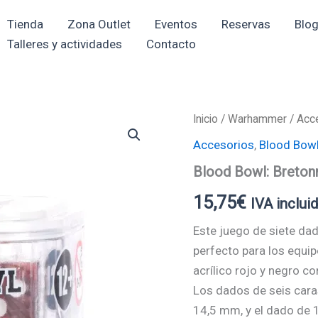
Tienda
Zona Outlet
Eventos
Reservas
Blo
Talleres y actividades
Contacto
Inicio
/
Warhammer
/
Acc
Accesorios
,
Blood Bow
Blood Bowl: Breton
15,75
€
IVA inclui
Este juego de siete d
perfecto para los equip
acrílico rojo y negro c
Los dados de seis cara
14,5 mm, y el dado de 