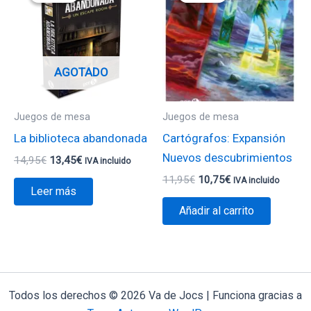
era:
es:
era:
es:
14,95€.
13,45€.
11,95€.
10,75€.
AGOTADO
Juegos de mesa
Juegos de mesa
La biblioteca abandonada
Cartógrafos: Expansión
Nuevos descubrimientos
14,95
€
13,45
€
IVA incluido
11,95
€
10,75
€
IVA incluido
Leer más
Añadir al carrito
Todos los derechos © 2026 Va de Jocs | Funciona gracias a