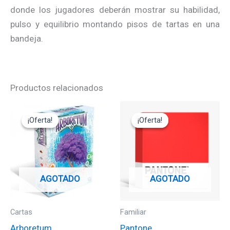
donde los jugadores deberán mostrar su habilidad,
pulso y equilibrio montando pisos de tartas en una
bandeja.
Productos relacionados
El
El
El
El
precio
precio
precio
precio
¡Oferta!
¡Oferta!
¡Oferta!
¡Oferta!
original
actual
original
actual
era:
es:
era:
es:
19,95€.
17,95€.
29,95€.
14,95€.
AGOTADO
AGOTADO
Cartas
Familiar
Arboretum
Pantone