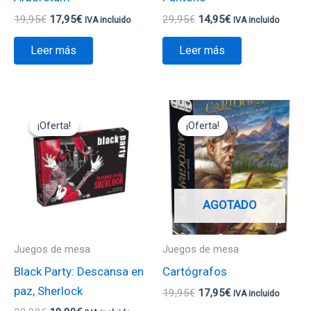
19,95
€
17,95
€
29,95
€
14,95
€
IVA incluido
IVA incluido
Leer más
Leer más
El
El
El
El
precio
precio
precio
precio
¡Oferta!
¡Oferta!
¡Oferta!
¡Oferta!
original
actual
original
actual
era:
es:
era:
es:
22,00€.
19,80€.
19,95€.
17,95€.
AGOTADO
Juegos de mesa
Juegos de mesa
Black Party: Descansa en
Cartógrafos
paz, Sherlock
19,95
€
17,95
€
IVA incluido