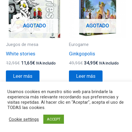
era:
es:
era:
es:
12,95€.
11,65€.
49,95€.
34,95€.
AGOTADO
AGOTADO
Juegos de mesa
Eurogame
White stories
Ginkgopolis
12,95
€
11,65
€
49,95
€
34,95
€
IVA incluido
IVA incluido
Leer más
Leer más
Usamos cookies en nuestro sitio web para brindarle la
experiencia más relevante recordando sus preferencias y
visitas repetidas. Al hacer clic en "Aceptar", acepta el uso de
TODAS las cookies.
Todos los derechos © 2026 Va de Jocs | Funciona gracias a
Cookie settings
Tema Astra para WordPress
ACCEPT