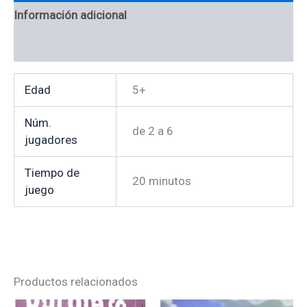
Información adicional
Valoraciones (0)
Edad
5+
Núm.
de 2 a 6
jugadores
Tiempo de
20 minutos
juego
Productos relacionados
El
El