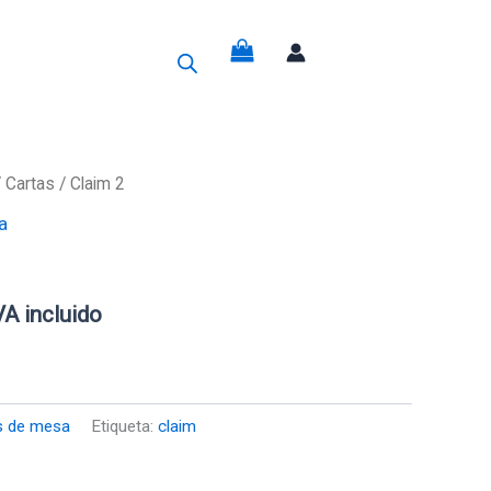
g
/
Cartas
/ Claim 2
a
recio
ctual
VA incluido
s:
0,75€.
s de mesa
Etiqueta:
claim