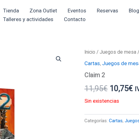
Tienda
Zona Outlet
Eventos
Reservas
Blo
Talleres y actividades
Contacto
Inicio
/
Juegos de mesa
El
El
Cartas
,
Juegos de mes
precio
p
Claim 2
original
a
11,95
€
10,75
€
I
era:
e
Sin existencias
11,95€.
1
Categorías:
Cartas
,
Juego