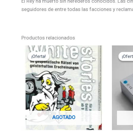
El Rey ha muerto sin herederos conocidos. Las cin
seguidores de entre todas las facciones y reclama
Productos relacionados
El
El
El
precio
precio
pre
¡Oferta!
¡Oferta!
¡Ofert
¡Ofert
original
actual
ori
era:
es:
era
12,95€.
11,65€.
17
AGOTADO