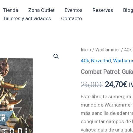
Tienda
Zona Outlet
Eventos
Reservas
Blo
Talleres y actividades
Contacto
Combat
Inicio
/
Warhammer
/
40k
El
El
Patrol:
40k
,
Novedad
,
Warham
Guía
precio
p
de
Combat Patrol: Guía
Patrulla
original
a
cantidad
26,00
€
24,70
€
I
era:
e
Este libro te sumergirá
26,00€.
2
mundo de Warhammer 40
más sencilla de adentra
conquistar campos de b
valiosa guía de una gal