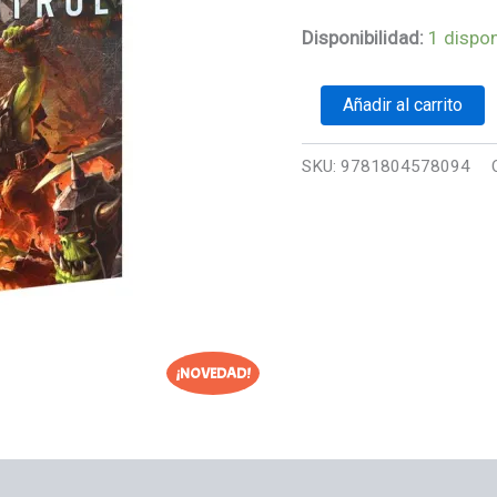
Disponibilidad:
1 dispon
Añadir al carrito
SKU:
9781804578094
¡NOVEDAD!
es (0)