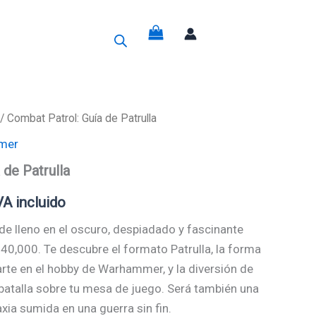
g
/ Combat Patrol: Guía de Patrulla
mer
recio
 de Patrulla
ctual
VA incluido
s:
 de lleno en el oscuro, despiadado y fascinante
4,70€.
,000. Te descubre el formato Patrulla, la forma
rte en el hobby de Warhammer, y la diversión de
atalla sobre tu mesa de juego. Será también una
axia sumida en una guerra sin fin.