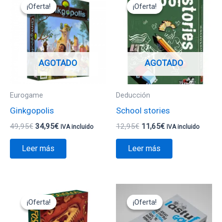
precio
precio
precio
precio
¡Oferta!
¡Oferta!
¡Oferta!
¡Oferta!
original
actual
original
actual
era:
es:
era:
es:
49,95€.
34,95€.
12,95€.
11,65€.
AGOTADO
AGOTADO
Eurogame
Deducción
Ginkgopolis
School stories
49,95
€
34,95
€
12,95
€
11,65
€
IVA incluido
IVA incluido
Leer más
Leer más
El
El
El
El
precio
precio
precio
precio
¡Oferta!
¡Oferta!
¡Oferta!
¡Oferta!
original
actual
original
actual
era:
es:
era:
es: