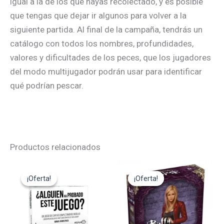
igual a la de los que hayas recolectado, y es posible
que tengas que dejar ir algunos para volver a la
siguiente partida. Al final de la campaña, tendrás un
catálogo con todos los nombres, profundidades,
valores y dificultades de los peces, que los jugadores
del modo multijugador podrán usar para identificar
qué podrían pescar.
Productos relacionados
El
El
El
El
precio
precio
precio
precio
¡Oferta!
¡Oferta!
¡Oferta!
¡Oferta!
original
actual
original
actual
era:
es:
era:
es:
14,95€.
13,45€.
49,95€.
44,95€.