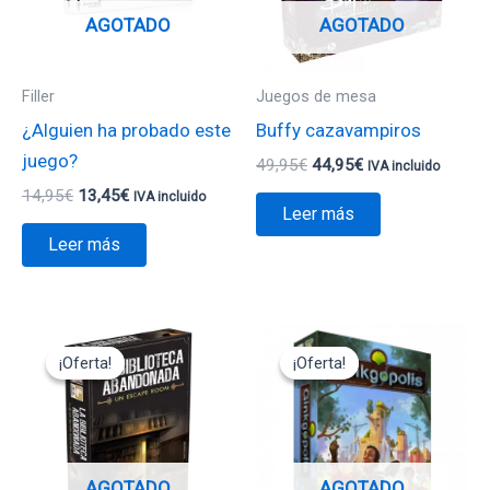
AGOTADO
AGOTADO
Filler
Juegos de mesa
¿Alguien ha probado este
Buffy cazavampiros
juego?
49,95
€
44,95
€
IVA incluido
14,95
€
13,45
€
IVA incluido
Leer más
Leer más
El
El
El
El
precio
precio
precio
precio
¡Oferta!
¡Oferta!
¡Oferta!
¡Oferta!
original
actual
original
actual
era:
es:
era:
es:
14,95€.
13,45€.
49,95€.
34,95€.
AGOTADO
AGOTADO