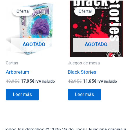
El
El
El
El
precio
precio
precio
precio
¡Oferta!
¡Oferta!
¡Oferta!
¡Oferta!
original
actual
original
actual
era:
es:
era:
es:
19,95€.
17,95€.
12,95€.
11,65€.
AGOTADO
AGOTADO
Cartas
Juegos de mesa
Arboretum
Black Stories
19,95
€
17,95
€
12,95
€
11,65
€
IVA incluido
IVA incluido
Leer más
Leer más
Todos los derechos © 2026 Va de Jocs | Funciona gracias a