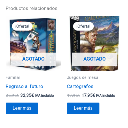
Productos relacionados
El
El
El
El
precio
precio
precio
precio
¡Oferta!
¡Oferta!
¡Oferta!
¡Oferta!
original
actual
original
actual
era:
es:
era:
es:
35,95€.
32,35€.
19,95€.
17,95€.
AGOTADO
AGOTADO
Familiar
Juegos de mesa
Regreso al futuro
Cartógrafos
35,95
€
32,35
€
19,95
€
17,95
€
IVA incluido
IVA incluido
Leer más
Leer más