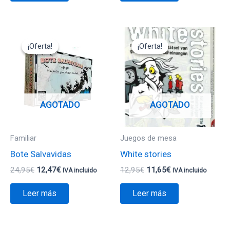
El
El
El
El
precio
precio
precio
precio
¡Oferta!
¡Oferta!
¡Oferta!
¡Oferta!
original
actual
original
actual
era:
es:
era:
es:
24,95€.
12,47€.
12,95€.
11,65€.
AGOTADO
AGOTADO
Familiar
Juegos de mesa
Bote Salvavidas
White stories
24,95
€
12,47
€
12,95
€
11,65
€
IVA incluido
IVA incluido
Leer más
Leer más