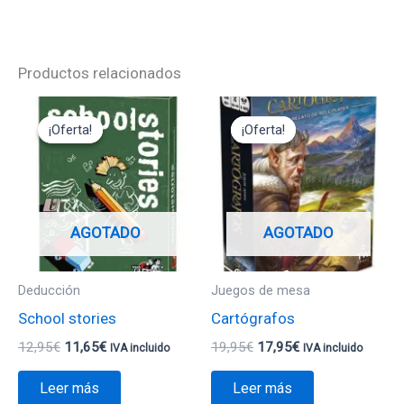
Productos relacionados
El
El
El
El
precio
precio
precio
precio
¡Oferta!
¡Oferta!
¡Oferta!
¡Oferta!
original
actual
original
actual
era:
es:
era:
es:
12,95€.
11,65€.
19,95€.
17,95€.
AGOTADO
AGOTADO
Deducción
Juegos de mesa
School stories
Cartógrafos
12,95
€
11,65
€
19,95
€
17,95
€
IVA incluido
IVA incluido
Leer más
Leer más